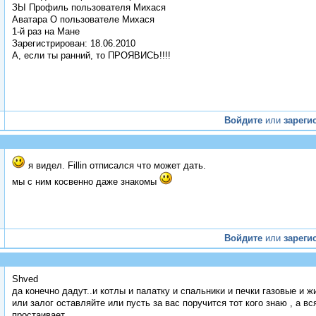
ЗЫ Профиль пользователя Михася
Аватара О пользователе Михася
1-й раз на Мане
Зарегистрирован: 18.06.2010
А, если ты ранний, то ПРОЯВИСЬ!!!!
Войдите
или
зареги
я видел. Fillin отписался что может дать.
мы с ним косвенно даже знакомы
Войдите
или
зареги
Shved
да конечно дадут..и котлы и палатку и спальники и печки газовые и ж
или залог оставляйте или пусть за вас поручится тот кого знаю , а в
простаивает..