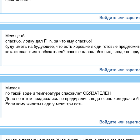
Войдите
или
зареги
МесяцевА
спасибо. лодку дал Filin, за что ему спасибо!
буду иметь на будующее, что есть хорошие люди готовые предложит
кстати спас жилет обязателен? раньше плавал без них, вроде не при
Войдите
или
зареги
Михася
по такой воде и температуре спасжилет ОБЯЗАТЕЛЕН
Дело не в том придирались-не придирались-вода очень холодная и бы
Если кому жилеты надо-у меня три есть..
Войдите
или
зареги