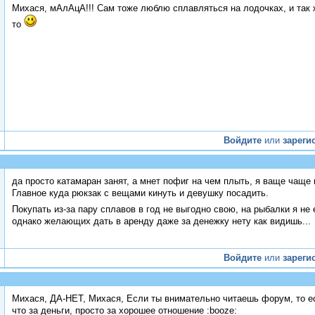
Михася, мАлАцА!!! Сам тоже люблю сплавляться на лодочках, и так 
то
Войдите
или
зареги
да просто катамаран занят, а мнет пофиг на чем плыть, я ваще чаще 
Главное куда рюкзак с вещами кинуть и девушку посадить.
Покупать из-за пару сплавов в год не выгодно свою, на рыбалки я не
однако желающих дать в аренду даже за денежку нету как видишь...
Войдите
или
зареги
Михася, ДА-НЕТ, Михася, Если ты внимательно читаешь форум, то ест
что за деньги, просто за хорошее отношение :booze: