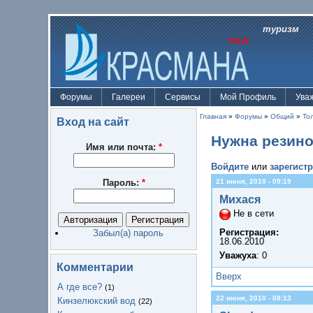
туризм
Форумы
Галереи
Сервисы
Мой Профиль
Ува
Главная
»
Форумы
»
Общий
»
То
Вход на сайт
Нужна резинов
Имя или почта:
*
Войдите
или
зарегист
Пароль:
*
21 июня, 2010 - 09:19
Михася
Не в сети
Регистрация:
Забыл(а) пароль
18.06.2010
Уважуха
: 0
Комментарии
Вверх
А где все?
(1)
22 июня, 2010 - 08:13
Кинзелюкский вод
(22)