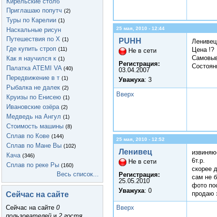
Кирельские столб
Приглашаю попутч
(2)
Туры по Карелии
(1)
25 мая, 2010 - 12:44
Наскальные рисун
Путешествия по Х
(1)
PUHH
Ленивец
Где купить строп
(11)
Цена !?
Не в сети
Самовыв
Как я научился к
(1)
Регистрация:
Состояни
Палатка ATEMI VA
(40)
03.04.2007
Передвижение в т
(1)
Уважуха
: 3
Рыбалка не далек
(2)
Вверх
Круизы по Енисею
(1)
Ивановские озёра
(2)
Медведь на Ангул
(1)
Стоимость машины
(8)
Сплав по Кове
(144)
25 мая, 2010 - 12:52
Сплав по Мане Вы
(102)
Ленивец
извиняю
Кача
(346)
6т.р.
Не в сети
Сплав по реке Ры
(160)
скорее 
Весь список...
Регистрация:
сам не б
25.05.2010
фото по
Уважуха
: 0
Сейчас на сайте
продаю 
Вверх
Сейчас на сайте
0
пользователей
и
2 гостя
.