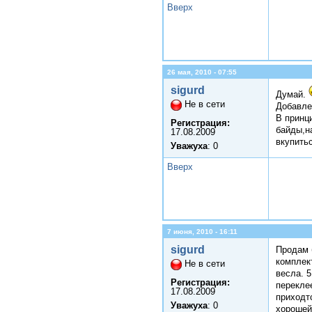
Вверх
26 мая, 2010 - 07:55
sigurd
Думай.
Не в сети
Добавле
В принц
Регистрация:
байды,н
17.08.2009
вкупитьс
Уважуха
: 0
Вверх
7 июня, 2010 - 16:11
sigurd
Продам 
комплек
Не в сети
весла. 5
Регистрация:
перекле
17.08.2009
приходт
Уважуха
: 0
хорошей