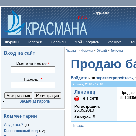
туризм
Форумы
Галереи
Сервисы
Мой Профиль
Уважуха
Ко
Главная
»
Форумы
»
Общий
»
Толкучка
Вход на сайт
Продаю б
Имя или почта:
*
Войдите
или
зарегистрируйтесь
,
Пароль:
*
25 мая, 2010 - 12:40
Ленивец
Продаю 
8913835
Не в сети
Забыл(а) пароль
Регистрация:
25.05.2010
Комментарии
Уважуха
: 0
А где все?
(1)
Вверх
Кинзелюкский вод
(22)