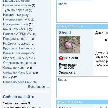
Кирельские столб
Вверх
Приглашаю попутч
(2)
Туры по Карелии
(1)
Наскальные рисун
Путешествия по Х
(1)
Где купить строп
(11)
17 мая, 2010 - 13:44
Как я научился к
(1)
Shved
Джейн н
Палатка ATEMI VA
(40)
Передвижение в т
(1)
в
Рыбалка не далек
(2)
Круизы по Енисею
(1)
Детям 
Ивановские озёра
(2)
Мы в св
Не в сети
Медведь на Ангул
(1)
чем-то р
Стоимость машины
(8)
Регистрация:
ребятьня
04.12.2007
Сплав по Кове
(144)
Уважуха
: 2
Сплав по Мане Вы
(102)
Кача
(346)
Вверх
Сплав по реке Ры
(160)
Весь список...
Сейчас на сайте
17 мая, 2010 - 20:05
Сейчас на сайте
0
пользователей
и
1 гость
.