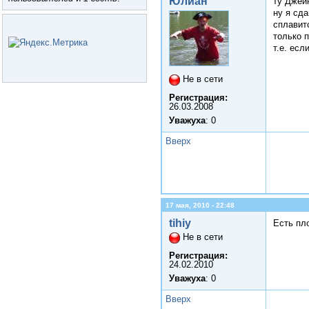
Юлиан
ту Джей
ну я сда
сплавитс
только п
т.е. есл
Не в сети
Регистрация:
26.03.2008
Уважуха
: 0
Вверх
17 мая, 2010 - 22:48
tihiy
Есть пло
Не в сети
Регистрация:
24.02.2010
Уважуха
: 0
Вверх