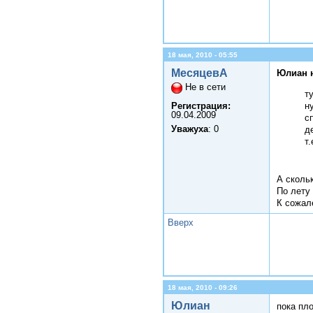
18 мая, 2010 - 05:55
МесяцевА
Юлиан 
Не в сети
т
Регистрация:
н
09.04.2009
с
Уважуха
: 0
д
т
А сколь
По лету
К сожал
Вверх
18 мая, 2010 - 09:26
Юлиан
пока пло