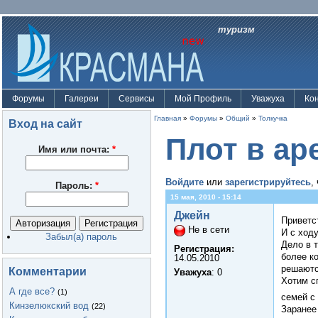
туризм
Форумы
Галереи
Сервисы
Мой Профиль
Уважуха
Ко
Главная
»
Форумы
»
Общий
»
Толкучка
Вход на сайт
Плот в ар
Имя или почта:
*
Войдите
или
зарегистрируйтесь
,
Пароль:
*
15 мая, 2010 - 15:14
Джейн
Приветс
Не в сети
И с ходу
Забыл(а) пароль
Дело в 
Регистрация:
более к
14.05.2010
решаются
Комментарии
Уважуха
: 0
Хотим с
А где все?
(1)
семей с
Кинзелюкский вод
(22)
Заранее