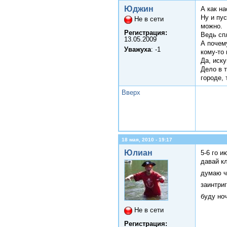
Юджин
А как н
Ну и пу
Не в сети
можно.
Регистрация:
Ведь сп
13.05.2009
А почему
Уважуха
: -1
кому-то
Да, иску
Дело в т
городе, 
Вверх
18 мая, 2010 - 19:17
Юлиан
5-6 го и
давай кл
думаю ч
заинтриг
буду но
Не в сети
Регистрация: