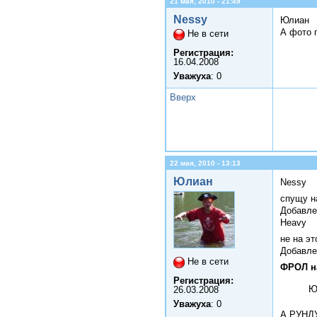
21 мая, 2010 - 21:49
Nessy
Юлиан
А фото 
Не в сети
Регистрация:
16.04.2008
Уважуха
: 0
Вверх
22 мая, 2010 - 13:13
Юлиан
Nessy
спущу н
Добавле
Heavy
не на э
Добавле
Не в сети
ФРОЛ н
Регистрация:
Ю
26.03.2008
Уважуха
: 0
А РУНД