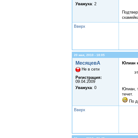
Уважуха
: 2
Подтвер
скамейк
Вверх
20 мая, 2010 - 18:05
МесяцевА
Юлиан 
Не в сети
э
Регистрация:
09.04.2009
Уважуха
: 0
Юлиан, т
течет.
По д
Вверх