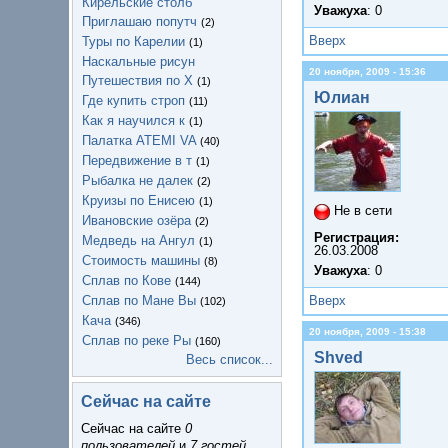
Кирельские столб
Уважуха
: 0
Приглашаю попутч
(2)
Вверх
Туры по Карелии
(1)
Наскальные рисун
20 ноября, 2009 - 15:36
Путешествия по Х
(1)
Юлиан
Где купить строп
(11)
Как я научился к
(1)
Палатка ATEMI VA
(40)
Передвижение в т
(1)
Рыбалка не далек
(2)
Круизы по Енисею
(1)
Не в сети
Ивановские озёра
(2)
Регистрация:
Медведь на Ангул
(1)
26.03.2008
Стоимость машины
(8)
Уважуха
: 0
Сплав по Кове
(144)
Сплав по Мане Вы
Вверх
(102)
Кача
(346)
20 ноября, 2009 - 15:38
Сплав по реке Ры
(160)
Shved
Весь список...
Сейчас на сайте
Сейчас на сайте
0
пользователей
и
7 гостей
.