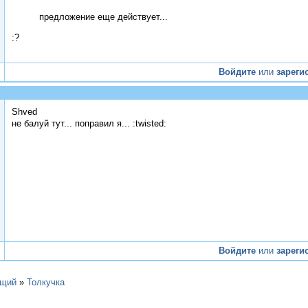
предложение еще действует...
:?
Войдите
или
зареги
Shved
не балуй тут... поправил я... :twisted:
Войдите
или
зареги
щий
»
Толкучка