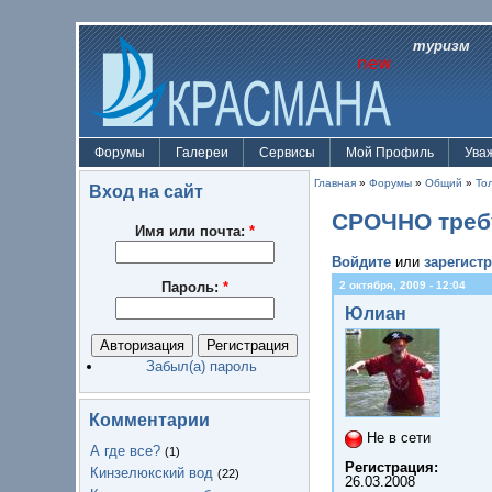
туризм
Форумы
Галереи
Сервисы
Мой Профиль
Ува
Главная
»
Форумы
»
Общий
»
То
Вход на сайт
СРОЧНО треб
Имя или почта:
*
Войдите
или
зарегист
Пароль:
*
2 октября, 2009 - 12:04
Юлиан
Забыл(а) пароль
Комментарии
Не в сети
А где все?
(1)
Регистрация:
Кинзелюкский вод
(22)
26.03.2008