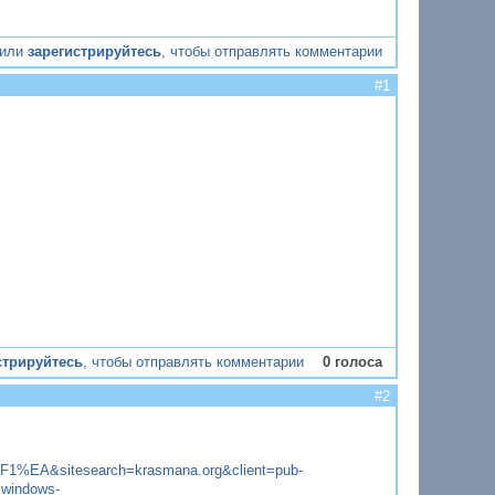
или
зарегистрируйтесь
, чтобы отправлять комментарии
#1
стрируйтесь
, чтобы отправлять комментарии
0 голоса
#2
A&sitesearch=krasmana.org&client=pub-
windows-