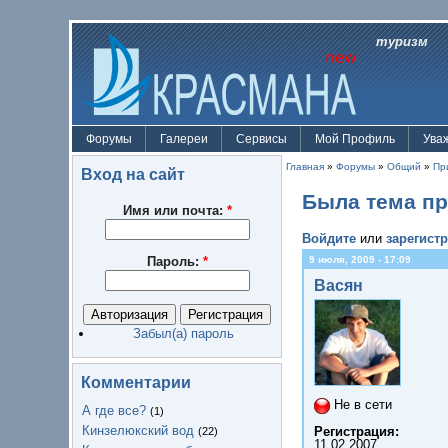
туризм
Форумы
Галереи
Сервисы
Мой Профиль
Ува
Главная
»
Форумы
»
Общий
»
Пр
Вход на сайт
Была тема пр
Имя или почта:
*
Войдите
или
зарегист
Пароль:
*
9 июля, 2009 - 17:09
Васян
Забыл(а) пароль
Комментарии
Не в сети
А где все?
(1)
Кинзелюкский вод
Регистрация:
(22)
11.02.2007