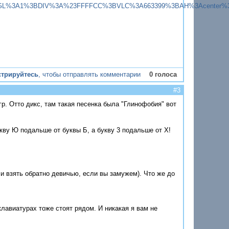
699%3BGL%3A1%3BDIV%3A%23FFFFCC%3BVLC%3A663399%3BAH%3Acen
стрируйтесь
, чтобы отправлять комментарии
0 голоса
#3
гр. Отто дикс, там такая песенка была "Глинофобия" вот
ву Ю подальше от буквы Б, а букву 3 подальше от Х!
 взять обратно девичью, если вы замужем). Что же до
лавиатурах тоже стоят рядом. И никакая я вам не