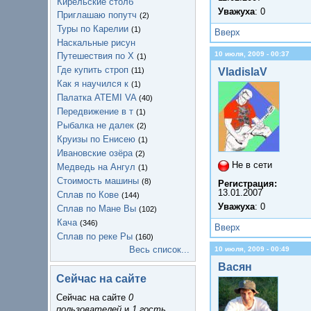
Кирельские столб
Уважуха
: 0
Приглашаю попутч
(2)
Туры по Карелии
(1)
Вверх
Наскальные рисун
10 июля, 2009 - 00:37
Путешествия по Х
(1)
Где купить строп
(11)
VladislaV
Как я научился к
(1)
Палатка ATEMI VA
(40)
Передвижение в т
(1)
Рыбалка не далек
(2)
Круизы по Енисею
(1)
Ивановские озёра
(2)
Не в сети
Медведь на Ангул
(1)
Стоимость машины
(8)
Регистрация:
13.01.2007
Сплав по Кове
(144)
Уважуха
: 0
Сплав по Мане Вы
(102)
Кача
(346)
Вверх
Сплав по реке Ры
(160)
Весь список...
10 июля, 2009 - 00:49
Васян
Сейчас на сайте
Сейчас на сайте
0
пользователей
и
1 гость
.