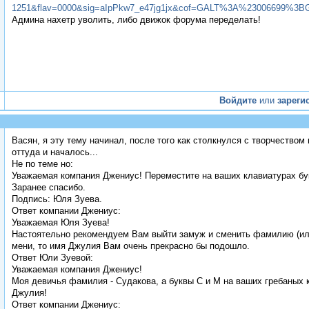
1251&flav=0000&sig=aIpPkw7_e47jg1jx&cof=GALT%3A%23006
Админа нахетр уволить, либо движок форума переделать!
Войдите
или
зареги
Васян, я эту тему начинал, после того как столкнулся с творчеством 
оттуда и началось...
Не по теме но:
Уважаемая компания Джениус! Переместите на ваших клавиатурах бук
Заранее спасибо.
Подпись: Юля Зуева.
Ответ компании Джениус:
Уважаемая Юля Зуева!
Настоятельно рекомендуем Вам выйти замуж и сменить фамилию (или
мени, то имя Джулия Вам очень прекрасно бы подошло.
Ответ Юли Зуевой:
Уважаемая компания Джениус!
Моя девичья фамилия - Судакова, а буквы С и М на ваших гребаных к
Джулия!
Ответ компании Джениус: