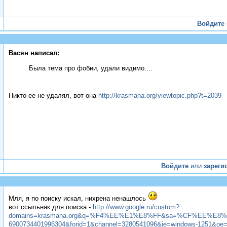
Войдите
Васян написал:
Была тема про фобии, удали видимо....
Никто ее не удалял, вот она
http://krasmana.org/viewtopic.php?t=2039
Войдите
или
зареги
Мля, я по поиску искал, нихрена ненашлось
вот ссыльняк для поиска -
http://www.google.ru/custom?
domains=krasmana.org&q=%F4%EE%E1%E8%FF&sa=%CF%EE%E8%F1%E
6900734401996304&forid=1&channel=3280541096&ie=windows-1251&oe=