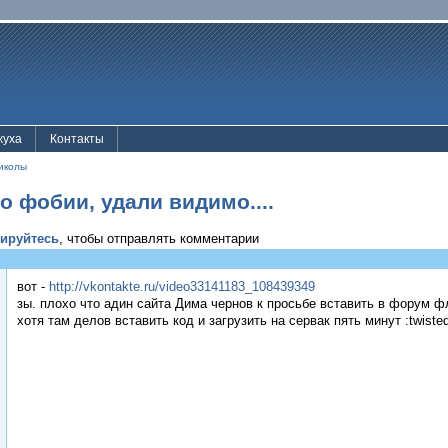
жуха
Контакты
иколы
о фобии, удали видимо....
рируйтесь
, чтобы отправлять комментарии
вот -
http://vkontakte.ru/video33141183_108439349
зы. плохо что адин сайта Дима чернов к просьбе вставить в форум ф
хотя там делов вставить код и загрузить на сервак пять минут :twisted