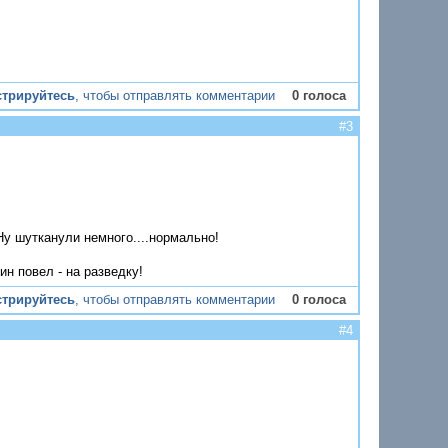
стрируйтесь
, чтобы отправлять комментарии
0 голоса
#3
Ну шутканули немного....нормально!
ин повел - на разведку!
стрируйтесь
, чтобы отправлять комментарии
0 голоса
#4