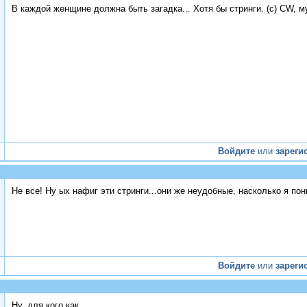
В каждой женщине должна быть загадка... Хотя бы стринги. (с) CW, 
Войдите
или
зареги
Не все! Ну ых нафиг эти стринги...они же неудобные, насколько я пон
Войдите
или
зареги
Ну, для кого как...