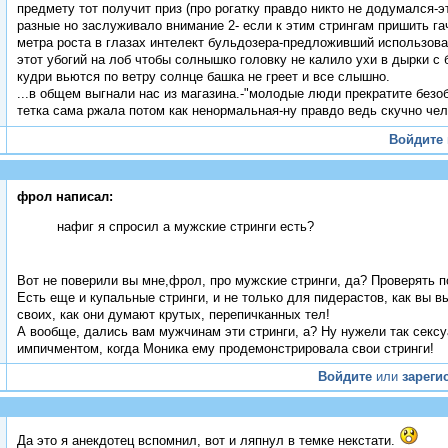
предмету тот получит приз (про рогатку правдо никто не додумался-э
разные но заслуживало внимание 2- если к этим стрингам пришить гач
метра роста в глазах интелект бульдозера-предложивший использова
этот убогий на лоб чтобы солнышко головку не калило ухи в дырки с б
кудри вьются по ветру солнце башка не греет и все слышно.
...в общем выгнали нас из магазина.-"молодые люди прекратите безоб
тетка сама ржала потом как ненормальная-ну правдо ведь скучно че
Войдите
фрол написал:
нафиг я спросил а мужские стринги есть?
Вот не поверили вы мне,фрол, про мужские стринги, да? Проверять 
Есть еще и купальные стринги, и не только для пидерастов, как вы 
своих, как они думают крутых, перепичканных тел!
А вообще, дались вам мужчинам эти стринги, а? Ну нужели так сексу
импичментом, когда Моника ему продемонстрировала свои стринги!
Войдите
или
зареги
Да это я анекдотец вспомнил, вот и ляпнул в темке некстати.