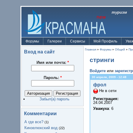
туризм
Форумы
Галереи
Сервисы
Мой Профиль
Ува
Главная
»
Форумы
»
Общий
»
Пр
Вход на сайт
стринги
Имя или почта:
*
Войдите
или
зарегист
Пароль:
*
30 апреля, 2009 - 12:48
фрол
Не в сети
Регистрация:
Забыл(а) пароль
24.04.2007
Уважуха
: 6
Комментарии
А где все?
(1)
Кинзелюкский вод
(22)