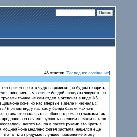
48 ответов [
Последнее сообщение
]
стил прикол про это чудо на резинке (не будем говорить
седня попелись в магазин с бандой продукты закупать на
трусами точнее не сам отдел а экспонат в виде 1/3
вщица-она конечно нас впервые видела и незнала с
ь? (причем вид у нас как у банды батьки махно-в
осят) она оторвалась от любовного романа глазками так
ля продавца она начала шуршать по своим нычкам встала
ресовалась. чегото нашла в пакете руками это брать я
ка мощная?-она медлено фигея застыла. нашелся еще
л что тот кто придумает лучшее применение этому