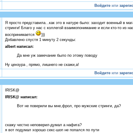
Войдите
или
зареги
Я просто представила...как это в натуре было: заходит военный в м
стринги! Благо у нас с коллегой взаимопонимание и если кто-то из н
воспринимается
)))
Добавлено спустя 1 минуту 2 секунды:
albert написал:
Да мне уж замечание было по этому поводу
Ну цензура , прямо, лишнего не скажи,а!
Войдите
или
зареги
IRISK@
IRISK@ написал:
Вот не поверили вы мне,фрол, про мужские стринги, да?
скажу честно неповерил-думал а нафига?
я вот подумал хорошо секс-шоп не попался по пути