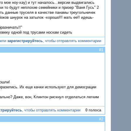
то мое ноу-хау) и тут началось...версии выдвигались
и то будут неплохие семейники и призер "Ваня Гусь" 2
ть данные труселя в качестве панамы треугольничек
оков шнурок на затылок -хорошо!!! мать ее!! идешь-
разничать!!"
ловеку одной под трусами носкам сидеть
или
зарегистрируйтесь
, чтобы отправлять комментарии
#1
пошли!
выразились. Их еще качки используют для демосрации
ально? Даже, вон, Клинтон рискнул отделаться легким
стрируйтесь
, чтобы отправлять комментарии
0 голоса
#2