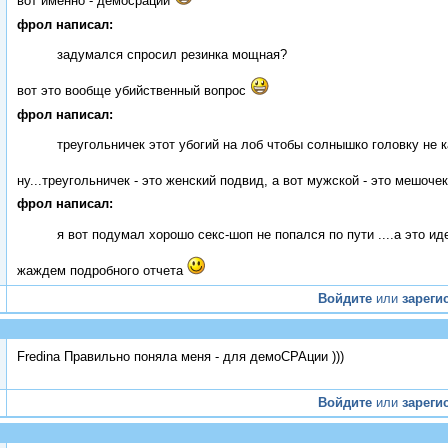
вот именно - демосрации
фрол написал:
задумался спросил резинка мощная?
вот это вообще убийственный вопрос
фрол написал:
треугольничек этот убогий на лоб чтобы солнышко головку не 
ну...треугольничек - это женский подвид, а вот мужской - это мешоче
фрол написал:
я вот подумал хорошо секс-шоп не попался по пути ....а это иде
жаждем подробного отчета
Войдите
или
зареги
Fredina Правильно поняла меня - для демоСРАции )))
Войдите
или
зареги