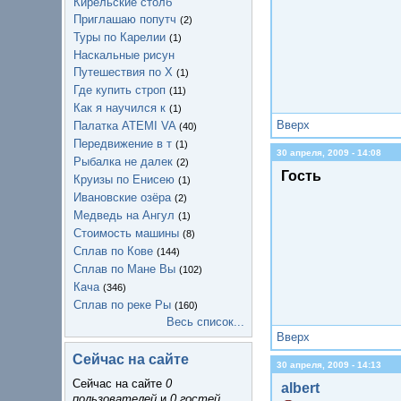
Кирельские столб
Приглашаю попутч
(2)
Туры по Карелии
(1)
Наскальные рисун
Путешествия по Х
(1)
Где купить строп
(11)
Как я научился к
(1)
Вверх
Палатка ATEMI VA
(40)
Передвижение в т
(1)
30 апреля, 2009 - 14:08
Рыбалка не далек
(2)
Гость
Круизы по Енисею
(1)
Ивановские озёра
(2)
Медведь на Ангул
(1)
Стоимость машины
(8)
Сплав по Кове
(144)
Сплав по Мане Вы
(102)
Кача
(346)
Сплав по реке Ры
(160)
Весь список...
Вверх
Сейчас на сайте
30 апреля, 2009 - 14:13
Сейчас на сайте
0
albert
пользователей
и
0 гостей
.