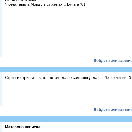
*представила Морду в стрингах... Бугага %)
Войдите
или
зареги
Стринги-стринги... зато, летом, да по солнышку, да в юбочке-миниклё
Войдите
или
зареги
Макарова написал: