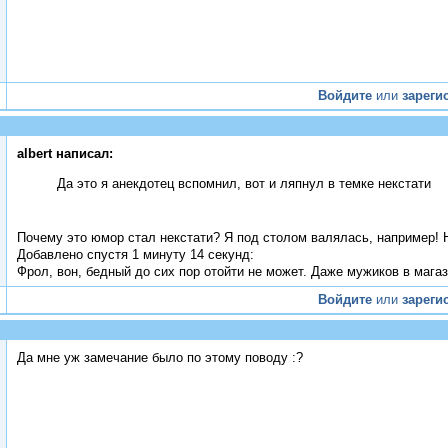
Войдите
или
зареги
albert написал:
Да это я анекдотец вспомнил, вот и ляпнул в темке некстати
Почему это юмор стал некстати? Я под столом валялась, например! 
Добавлено спустя 1 минуту 14 секунд:
Фрол, вон, бедный до сих пор отойти не может. Даже мужиков в магаз
Войдите
или
зареги
Да мне уж замечание было по этому поводу :?