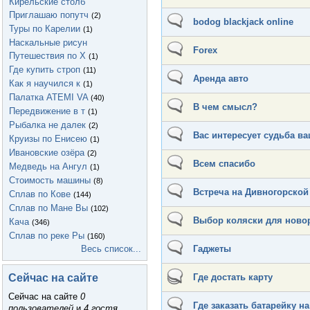
Кирельские столб
Приглашаю попутч
(2)
bodog blackjack online
Туры по Карелии
(1)
Наскальные рисун
Forex
Путешествия по Х
(1)
Где купить строп
(11)
Аренда авто
Как я научился к
(1)
Палатка ATEMI VA
(40)
В чем смысл?
Передвижение в т
(1)
Рыбалка не далек
(2)
Вас интересует судьба в
Круизы по Енисею
(1)
Ивановские озёра
(2)
Всем спасибо
Медведь на Ангул
(1)
Стоимость машины
(8)
Встреча на Дивногорской
Сплав по Кове
(144)
Сплав по Мане Вы
(102)
Выбор коляски для ново
Кача
(346)
Сплав по реке Ры
(160)
Весь список...
Гаджеты
Сейчас на сайте
Где достать карту
Сейчас на сайте
0
Где заказать батарейку н
пользователей
и
4 гостя
.