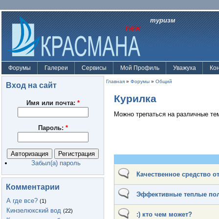
туризм
Форумы
Галереи
Сервисы
Мой Профиль
Уважуха
Ко
Главная
»
Форумы
»
Общий
Вход на сайт
Курилка
Имя или почта:
*
Можно трепаться на различные тем
Пароль:
*
Забыл(а) пароль
Качественное средство от
Комментарии
Эффективные теплые по
А где все?
(1)
Кинзелюкский вод
(22)
:) кто чем может?