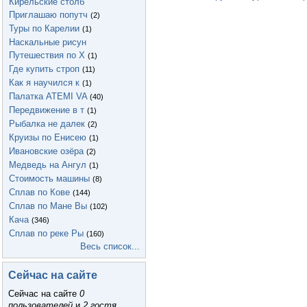
Кирельские столб
Приглашаю попутч
(2)
Туры по Карелии
(1)
Наскальные рисун
Путешествия по Х
(1)
Где купить строп
(11)
Как я научился к
(1)
Палатка ATEMI VA
(40)
Передвижение в т
(1)
Рыбалка не далек
(2)
Круизы по Енисею
(1)
Ивановские озёра
(2)
Медведь на Ангул
(1)
Стоимость машины
(8)
Сплав по Кове
(144)
Сплав по Мане Вы
(102)
Кача
(346)
Сплав по реке Ры
(160)
Весь список...
Сейчас на сайте
Сейчас на сайте
0
пользователей
и
2 гостя
.