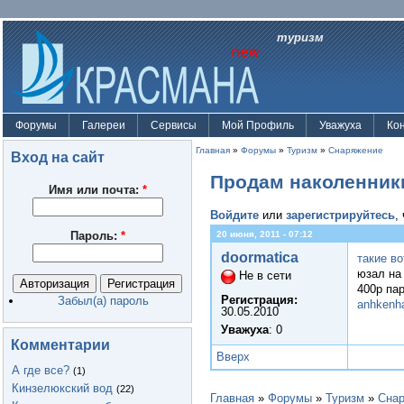
туризм
Форумы
Галереи
Сервисы
Мой Профиль
Уважуха
Ко
Главная
»
Форумы
»
Туризм
»
Снаряжение
Вход на сайт
Продам наколенник
Имя или почта:
*
Войдите
или
зарегистрируйтесь
,
Пароль:
*
20 июня, 2011 - 07:12
doormatica
такие в
юзал на
Не в сети
400р па
Регистрация:
Забыл(а) пароль
anhkenh
30.05.2010
Уважуха
: 0
Комментарии
Вверх
А где все?
(1)
Кинзелюкский вод
(22)
Главная
»
Форумы
»
Туризм
»
Сна