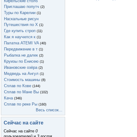
Кирельские столб
Приглашаю попутч
(2)
Туры по Карелии
(1)
Наскальные рисун
Путешествия по Х
(1)
Где купить строп
(11)
Как я научился к
(1)
Палатка ATEMI VA
(40)
Передвижение в т
(1)
Рыбалка не далек
(2)
Круизы по Енисею
(1)
Ивановские озёра
(2)
Медведь на Ангул
(1)
Стоимость машины
(8)
Сплав по Кове
(144)
Сплав по Мане Вы
(102)
Кача
(346)
Сплав по реке Ры
(160)
Весь список...
Сейчас на сайте
Сейчас на сайте
0
пользователей
и
3 гостя
.