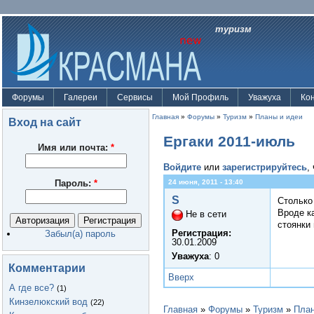
туризм
Форумы
Галереи
Сервисы
Мой Профиль
Уважуха
Ко
Главная
»
Форумы
»
Туризм
»
Планы и идеи
Вход на сайт
Ергаки 2011-июль
Имя или почта:
*
Войдите
или
зарегистрируйтесь
,
Пароль:
*
24 июня, 2011 - 13:40
S
Столько 
Вроде ка
Не в сети
стоянки 
Регистрация:
Забыл(а) пароль
30.01.2009
Уважуха
: 0
Комментарии
Вверх
А где все?
(1)
Кинзелюкский вод
(22)
Главная
»
Форумы
»
Туризм
»
План