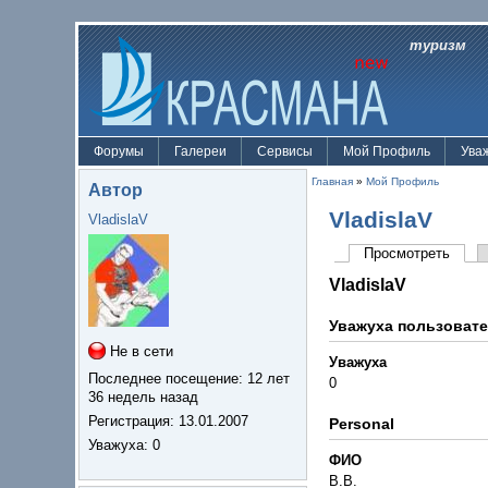
туризм
Форумы
Галереи
Сервисы
Мой Профиль
Ува
Главная
»
Мой Профиль
Автор
VladislaV
VladislaV
Просмотреть
VladislaV
Уважуха пользоват
Не в сети
Уважуха
Последнее посещение:
12 лет
0
36 недель назад
Регистрация:
13.01.2007
Personal
Уважуха
: 0
ФИО
В.В.