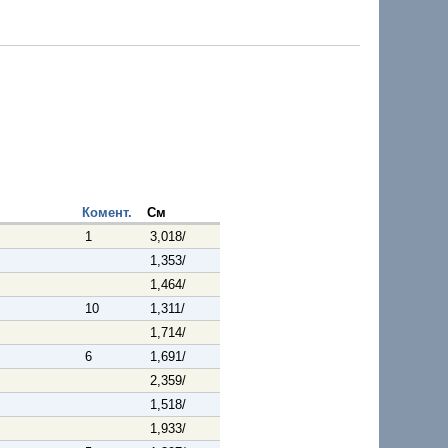
Комент.
См
1
3,018/
1,353/
1,464/
10
1,311/
1,714/
6
1,691/
2,359/
1,518/
1,933/