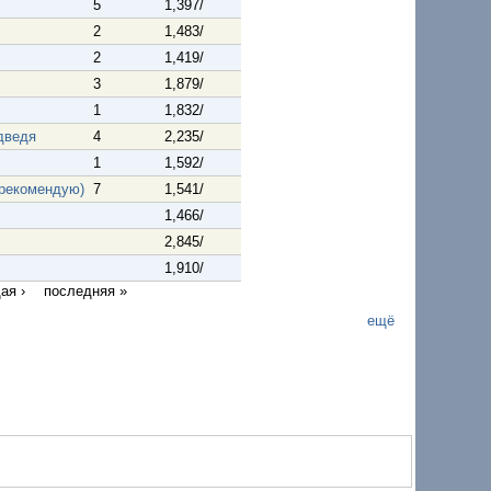
5
1,397/
2
1,483/
2
1,419/
3
1,879/
1
1,832/
дведя
4
2,235/
1
1,592/
 рекомендую)
7
1,541/
1,466/
2,845/
1,910/
ая ›
последняя »
ещё