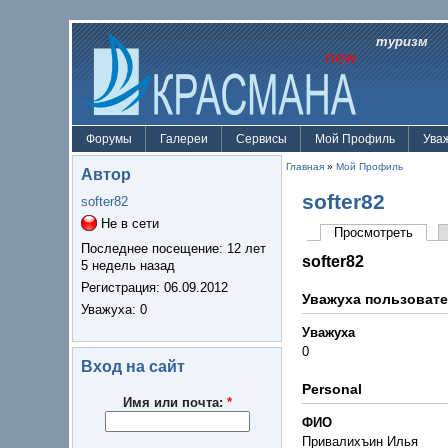
туризм
Форумы
Галереи
Сервисы
Мой Профиль
Ува
Главная
»
Мой Профиль
Автор
softer82
softer82
Не в сети
Просмотреть
Последнее посещение:
12 лет
softer82
5 недель назад
Регистрация:
06.09.2012
Уважуха пользоват
Уважуха
: 0
Уважуха
0
Вход на сайт
Personal
Имя или почта:
*
ФИО
Привалихъин Илья