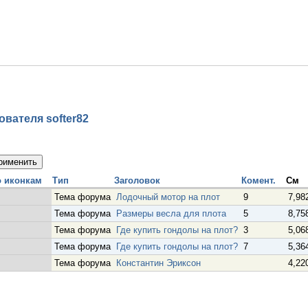
вателя softer82
Тип
Заголовок
Комент.
См
Тема форума
Лодочный мотор на плот
9
7,98
Тема форума
Размеры весла для плота
5
8,75
Тема форума
Где купить гондолы на плот?
3
5,06
Тема форума
Где купить гондолы на плот?
7
5,36
Тема форума
Константин Эриксон
4,22