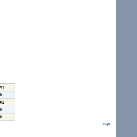
2/1
8/
8/1
4/
0/
ещё