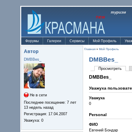
туризм
Форумы
Галереи
Сервисы
Мой Профиль
Ува
Главная
»
Мой Профиль
Автор
DMBBes_
DMBBes_
Просмотреть
DMBBes_
Уважуха пользоват
Не в сети
Уважуха
Последнее посещение:
7 лет
0
13 недель назад
Регистрация:
17.04.2007
Personal
Уважуха
: 0
ФИО
Евгений Бондар