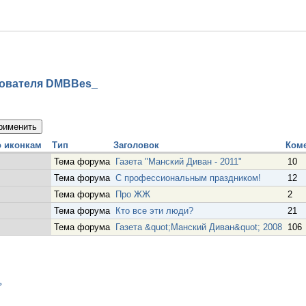
ователя DMBBes_
Тип
Заголовок
Коме
Тема форума
Газета "Манский Диван - 2011"
10
Тема форума
С профессиональным праздником!
12
Тема форума
Про ЖЖ
2
Тема форума
Кто все эти люди?
21
Тема форума
Газета &quot;Манский Диван&quot; 2008
106
ь