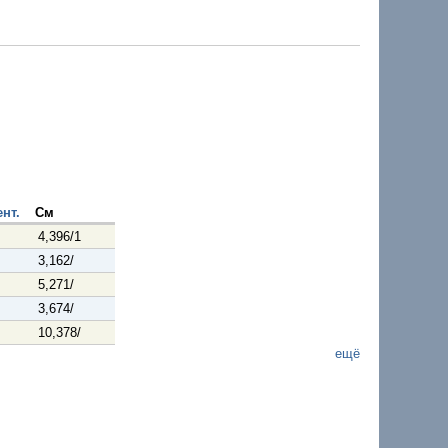
нт.
См
4,396/1
3,162/
5,271/
3,674/
10,378/
ещё