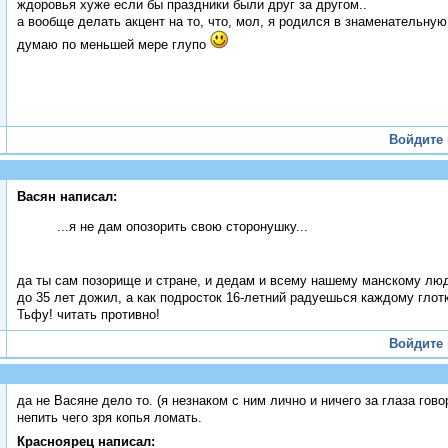
ждоровья хуже если бы праздники были друг за другом..
а вообще делать акцент на то, что, мол, я родился в знаменательную 
думаю по меньшей мере глупо
Войдите
Васян написал:
...я не дам опозорить свою сторонушку...
да ты сам позорище и стране, и дедам и всему нашему манскому лю
до 35 лет дожил, а как подросток 16-летний радуешься каждому глот
Тьфу! читать противно!
Войдите
да не Васяне дело то. (я незнаком с ним лично и ничего за глаза гов
непить чего зря копья ломать.
Красноярец написал: