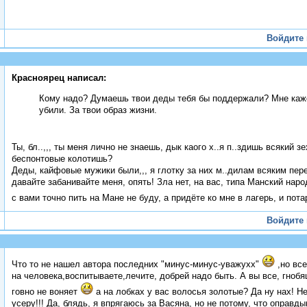
Войдите
Красноярец написал:
Кому надо? Думаешь твои деды тебя бы поддержали? Мне каже
убили. За твои образ жизни.
Ты, бл..,,, ты меня лично не знаешь, дык каого х..я п..здишь всякий з
беспонтовые колотишь?
Деды, кайфовые мужики были,,, я глотку за них м..дилам всяким перег
давайте забанивайте меня, опять! Зла нет, на вас, типа Манский наро
с вами точно пить на Мане не буду, а придёте ко мне в лагерь, и пот
Войдите
Что то не нашел автора последних "минус-минус-уважухх"
,но вс
на человека,воспитываете,лечите, добрей надо быть. А вы все, гноб
говно не воняет
а на лобках у вас волосья золотые? Да ну нах! Н
усеру!!! Да, блядь, я впрягаюсь за Васяна, но не потому, что оправд