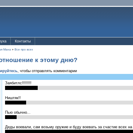
жуха
Контакты
ая Мана
»
Все про всех
отношение к этому дню?
рируйтесь
, чтобы отправлять комментарии
Заябитлс!!!!!!!!
Ништяк!!
Пью обычно...
Деды воевали, сам возьму оружие и буду воевать за счастие всех на