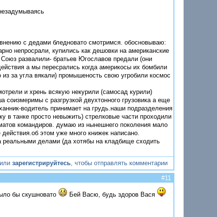
 незадумываясь
равнению с дедами бледновато смотримся. обосновываю:
арно непросрали, купились как дешовки на американские
 Союз развалили- братьев Югославов предали (они
действия а мы пересрались когда америкосы их бомбили
о из за угла вякали) промышеность свою угробили космос
мотрели и хрень всякую некурили (самосад курили)
ша соизмеримы с разгрузкой двухтонного грузовика а еще
еханник-водитель принимает на грудь.наши подразделения
у в танке просто невыжить) стрелковые части проходили
и матов командиров. думаю из нынешнего поколения мало
 действия.об этом уже много книжек написано.
 а реальными делами (да хотябы на кладбище сходить
или
зарегистрируйтесь
, чтобы отправлять комментарии
#11
было бы скушновато
Бей Васю, будь здоров Вася