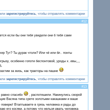
или
зарегистрируйтесь
, чтобы отправлять комментарии
#12
тся если бы они тебя увидели они б тебя сами
ехер Тут? Ты дурак чтоли? Или чё или бл.. понты
рызу, особенно гопоти беспонтовой, уроды х..евы,,,,
д,
арахтим за жизь, как тракторы на пашне
или
зарегистрируйтесь
, чтобы отправлять комментарии
#13
е равно спасибо
, распотешили. Накинулись сворой
ящие Васяна типа срете золотыми какашками и ваше
е поверю! Втаптываете в грязь человека и рады до
ываю его косяки, а потому что нельзя рвать человека