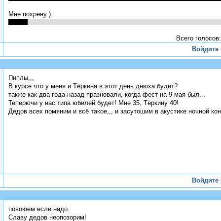
Мне похрену ):
Всего голосов:
Войдите
Пиплы,,,
В курсе что у меня и Тёркина в этот день днюха будет?
также как два года назад празновали, когда фест на 9 мая был...
Теперючи у нас типа юбилей будет! Мне 35, Тёркину 40!
Дедов всех помяним и всё такое,,, и засутошим в акустике ночной конц
Войдите
повоюем если надо.
Славу дедов неопозорим!