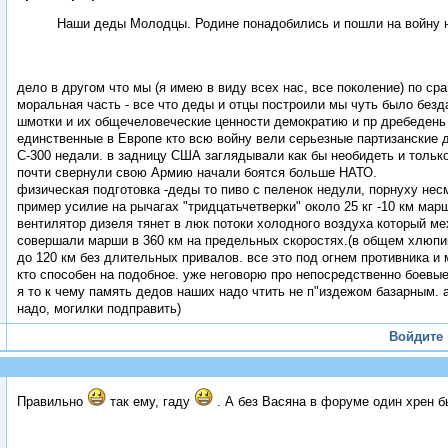
Наши деды Молодцы. Родине понадобились и пошли на войну
дело в другом что мы (я имею в виду всех нас, все поколение) по с
моральная часть - все что деды и отцы построили мы чуть было безд
шмотки и их общечеловеческие ценности демократию и пр дребедень
единственные в Европе кто всю войну вели серьезные партизанские 
С-300 недали. в задницу США заглядывали как бы необидеть и тольк
почти свернули свою Армию начали боятся больше НАТО.
физическая подготовка -деды то пиво с пеленок недули, порнуху нес
пример усилие на рычагах "тридцатьчетверки" около 25 кг -10 км мар
вентилятор дизеля тянет в люк потоки холодного воздуха который м
совершали марши в 360 км на предельных скоростях.(в общем хлюпик
до 120 км без длительных привалов. все это под огнем противника 
кто способен на подобное. уже неговорю про непосредственно боевые
я то к чему память дедов наших надо чтить не п"издежом базарным.
надо, могилки подправить)
Войдите
Правильно
так ему, гаду
. А без Васяна в форуме один хрен 