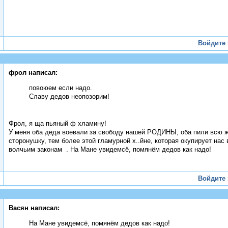
Войдите
фрол написал:
повоюем если надо.
Славу дедов неопозорим!
Фрол, я ща пьяный ф хламину!
У меня оба деда воевали за свободу нашей РОДИНЫ, оба пили всю жис
сторонушку, тем более этой гламурной х..йне, которая окупирует нас
волчьим законам
. На Мане увидемсё, помянём дедов как надо!
Войдите
Васян написал:
На Мане увидемсё, помянём дедов как надо!