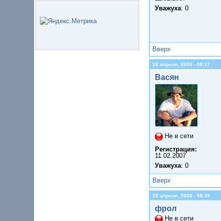
Уважуха
: 0
Вверх
20 апреля, 2008 - 08:17
Васян
Не в сети
Регистрация:
11.02.2007
Уважуха
: 0
Вверх
20 апреля, 2008 - 08:38
фрол
Не в сети