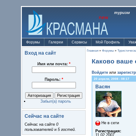
туризм
Форумы
Галереи
Сервисы
Мой Профиль
Ува
Главная
»
Форумы
»
Туристическ
Вход на сайт
Каково ваше 
Имя или почта:
*
Войдите
или
зарегист
Пароль:
*
20 апреля, 2008 - 08:17
Васян
Забыл(а) пароль
Сейчас на сайте
Не в сети
Сейчас на сайте
0
пользователей
и
5 гостей
.
Регистрация:
11.02.2007