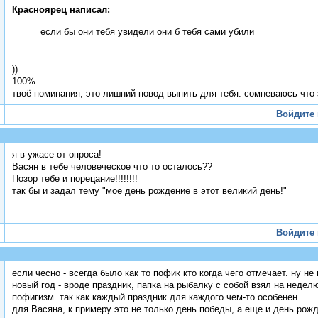
Красноярец написал:
если бы они тебя увидели они б тебя сами убили
))
100%
твоё поминания, это лишний повод выпить для тебя. сомневаюсь что 
Войдите
я в ужасе от опроса!
Васян в тебе человеческое что то осталось??
Позор тебе и порецание!!!!!!!!
так бы и задал тему "мое день рождение в этот великий день!"
Войдите
если чесно - всегда было как то пофик кто когда чего отмечает. ну н
новый год - вроде праздник, папка на рыбалку с собой взял на неделю 
пофигизм. так как каждый праздник для каждого чем-то особенен.
для Васяна, к примеру это не только день победы, а еще и день рожд