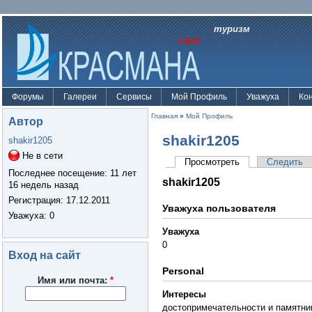
туризм
Форумы
Галереи
Сервисы
Мой Профиль
Уважуха
Ко
Главная
»
Мой Профиль
Автор
shakir1205
shakir1205
Не в сети
Просмотреть
Следить
Последнее посещение:
11 лет
shakir1205
16 недель назад
Регистрация:
17.12.2011
Уважуха пользователя
Уважуха
: 0
Уважуха
0
Вход на сайт
Personal
Имя или почта:
*
Интересы
достопримечательности и памятни