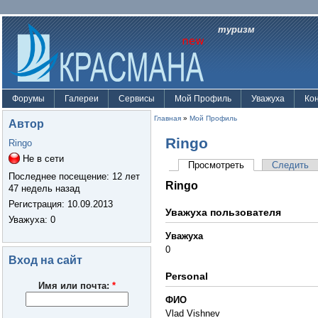
туризм
Форумы
Галереи
Сервисы
Мой Профиль
Уважуха
Ко
Главная
»
Мой Профиль
Автор
Ringo
Ringo
Не в сети
Просмотреть
Следить
Последнее посещение:
12 лет
Ringo
47 недель назад
Регистрация:
10.09.2013
Уважуха пользователя
Уважуха
: 0
Уважуха
0
Вход на сайт
Personal
Имя или почта:
*
ФИО
Vlad Vishnev