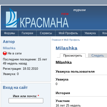
туризм
Форумы
Галереи
Сервисы
Мой Профиль
Уважуха
Ко
Главная
»
Мой Профиль
Автор
Milashka
Milashka
Не в сети
Просмотреть
Следить
Последнее посещение:
15 лет
Milashka
49 недель назад
Регистрация:
18.02.2010
Уважуха пользователя
Уважуха
: 0
Уважуха
0
Вход на сайт
История
Имя или почта:
*
Участник
16 лет 25 недель