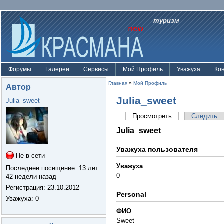
туризм
Форумы
Галереи
Сервисы
Мой Профиль
Уважуха
Ко
Главная
»
Мой Профиль
Автор
Julia_sweet
Julia_sweet
Просмотреть
Следить
Julia_sweet
Уважуха пользователя
Не в сети
Уважуха
Последнее посещение:
13 лет
0
42 недели назад
Регистрация:
23.10.2012
Personal
Уважуха
: 0
ФИО
Sweet