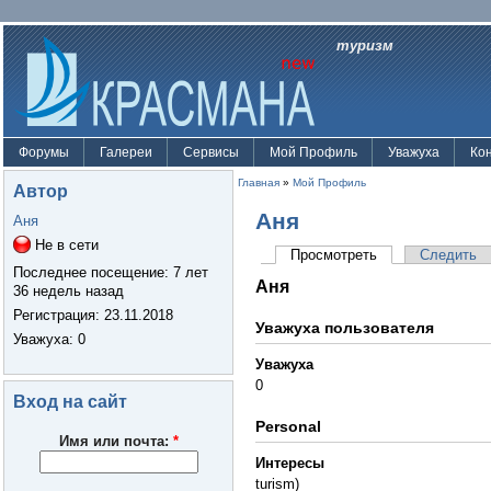
туризм
Форумы
Галереи
Сервисы
Мой Профиль
Уважуха
Ко
Главная
»
Мой Профиль
Автор
Аня
Аня
Не в сети
Просмотреть
Следить
Последнее посещение:
7 лет
Аня
36 недель назад
Регистрация:
23.11.2018
Уважуха пользователя
Уважуха
: 0
Уважуха
0
Вход на сайт
Personal
Имя или почта:
*
Интересы
turism)