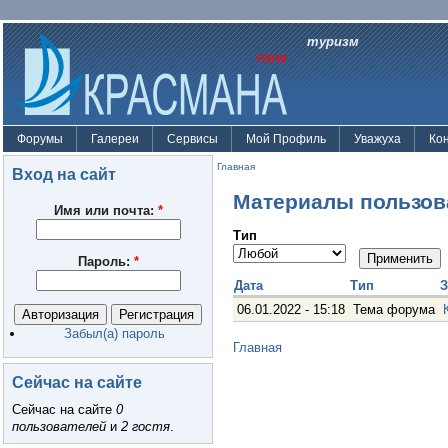
туризм
Форумы
Галереи
Сервисы
Мой Профиль
Уважуха
Ко
Главная
Вход на сайт
Материалы пользов
Имя или почта:
*
Тип
Пароль:
*
Дата
Тип
З
06.01.2022 - 15:18
Тема форума
Забыл(а) пароль
Главная
Сейчас на сайте
Сейчас на сайте
0
пользователей
и
2 гостя
.