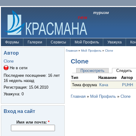
туризм
Форумы
Галереи
Сервисы
Мой Профиль
Уважуха
Ко
Главная
»
Мой Профиль
»
Clone
Автор
Clone
Clone
Не в сети
Просмотреть
Следить
Последнее посещение:
16 лет
Тип
Название
Автор
16 недель назад
Тема форума
Кача
PUHH
Регистрация:
15.04.2010
Уважуха
: 0
Главная
»
Мой Профиль
»
Clone
Вход на сайт
Имя или почта:
*