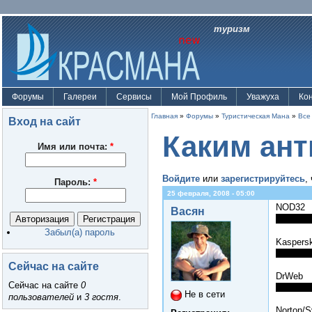
туризм
Форумы
Галереи
Сервисы
Мой Профиль
Уважуха
Ко
Главная
»
Форумы
»
Туристическая Мана
»
Все
Вход на сайт
Каким ант
Имя или почта:
*
Войдите
или
зарегистрируйтесь
,
Пароль:
*
25 февраля, 2008 - 05:00
NOD32
Васян
Забыл(а) пароль
Kaspers
Сейчас на сайте
DrWeb
Сейчас на сайте
0
Не в сети
пользователей
и
3 гостя
.
Norton/