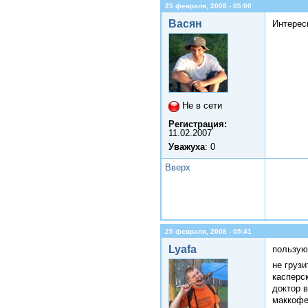
25 февраля, 2008 - 05:00
Васян
Интерес
Не в сети
Регистрация:
11.02.2007
Уважуха
: 0
Вверх
25 февраля, 2008 - 05:41
Lyafa
пользую
не груз
касперс
доктор в
маккофе