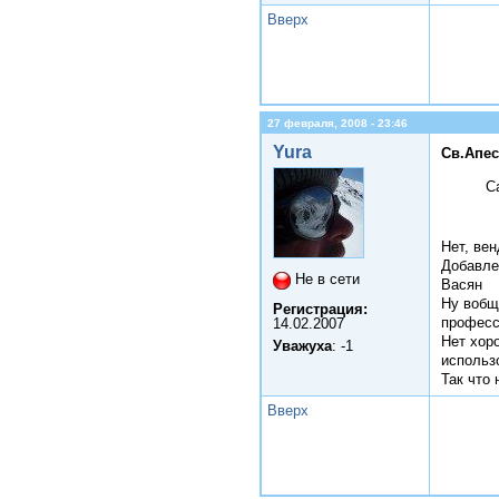
Вверх
27 февраля, 2008 - 23:46
Yura
Св.Апес
С
Нет, вен
Добавле
Не в сети
Васян
Ну вобще
Регистрация:
професс
14.02.2007
Нет хор
Уважуха
: -1
использ
Так что 
Вверх