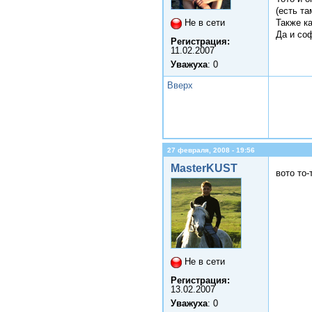
(есть т
Также к
Не в сети
Да и со
Регистрация:
11.02.2007
Уважуха
: 0
Вверх
27 февраля, 2008 - 19:56
MasterKUST
вото то-
Не в сети
Регистрация:
13.02.2007
Уважуха
: 0