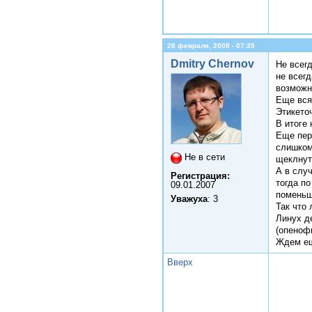
28 февраля, 2008 - 07:39
Dmitry Chernov
Не всег
не всег
возможн
Еще вся
Этикето
В итоге 
Еще пер
слишком
Не в сети
щеклнут
А в слу
Регистрация:
тогда по
09.01.2007
поменьш
Уважуха
: 3
Так что 
Линух д
(опеноф
Ждем е
Вверх