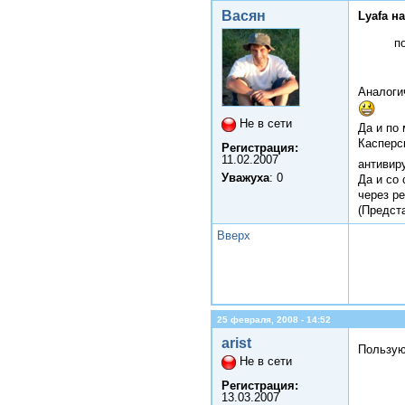
Васян
Lyafa н
п
Аналогич
Не в сети
Да и по
Касперс
Регистрация:
11.02.2007
антивир
Уважуха
: 0
Да и со
через р
(Предста
Вверх
25 февраля, 2008 - 14:52
arist
Пользу
Не в сети
Регистрация:
13.03.2007