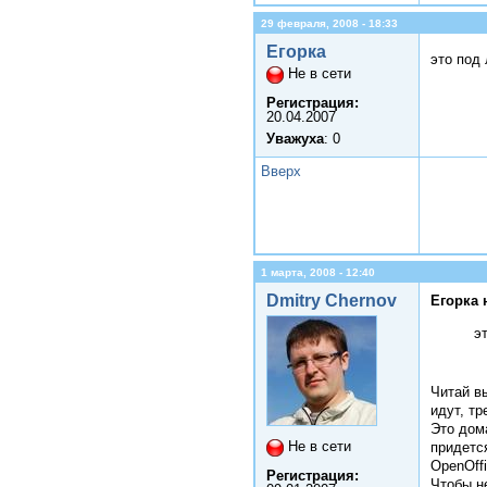
29 февраля, 2008 - 18:33
Егорка
это под
Не в сети
Регистрация:
20.04.2007
Уважуха
: 0
Вверх
1 марта, 2008 - 12:40
Dmitry Chernov
Егорка 
э
Читай в
идут, тр
Это дом
Не в сети
придетс
OpenOffi
Регистрация:
Чтобы не