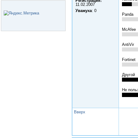
Регистрация:
11.02.2007
Уважуха
: 0
Panda
McAfee
AntiVir
Fortinet
Другой
Не поль
Вверх