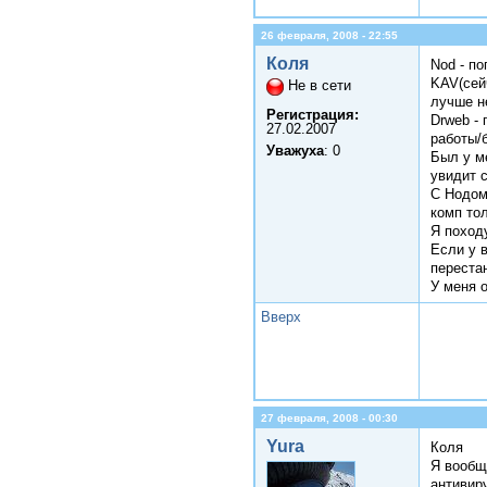
26 февраля, 2008 - 22:55
Коля
Nod - п
KAV(сейч
Не в сети
лучше н
Регистрация:
Drweb - 
27.02.2007
работы/
Уважуха
: 0
Был у ме
увидит с
С Нодом
комп то
Я поход
Если у 
переста
У меня 
Вверх
27 февраля, 2008 - 00:30
Yura
Коля
Я вообщ
антивир