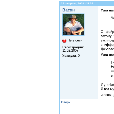
27 февраля, 2008 - 23:57
Васян
Yura на
Ч
От файрв
захожу,
эксплоер
Не в сети
сниффер
Регистрация:
Добавле
11.02.2007
Yura на
Уважуха
: 0
Н
Н
ш
в
Угу и б
Я вот м
и вообщ
Вверх