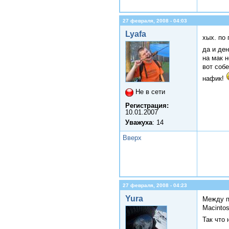
27 февраля, 2008 - 04:03
Lyafa
хых. по 
да и де
на мак н
вот соб
нафик!
Не в сети
Регистрация:
10.01.2007
Уважуха
: 14
Вверх
27 февраля, 2008 - 04:23
Yura
Между п
Macintos
Так что