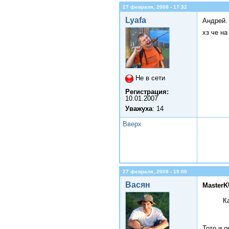
27 февраля, 2008 - 17:32
Lyafa
Андрей.
хз че н
Не в сети
Регистрация:
10.01.2007
Уважуха
: 14
Вверх
27 февраля, 2008 - 19:00
Васян
MasterK
К
Тото и о