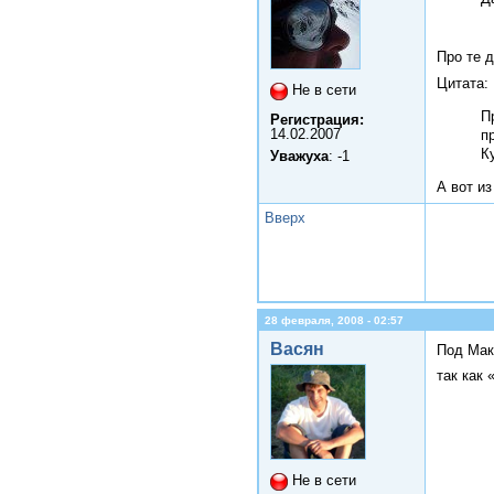
Про те д
Цитата:
Не в сети
П
Регистрация:
14.02.2007
п
К
Уважуха
: -1
А вот из
Вверх
28 февраля, 2008 - 02:57
Васян
Под Мак
так как
Не в сети