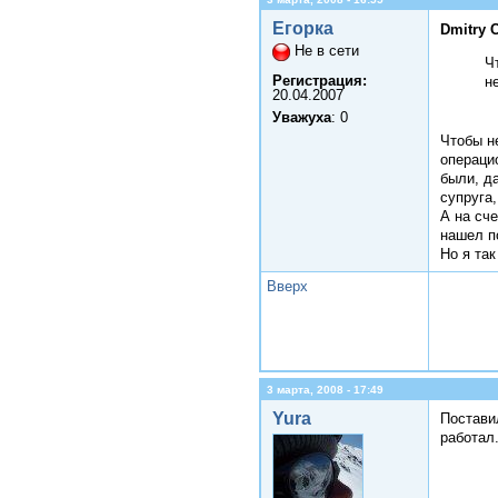
Егорка
Dmitry 
Не в сети
Ч
Регистрация:
н
20.04.2007
Уважуха
: 0
Чтобы н
операци
были, д
супруга,
А на сче
нашел п
Но я так
Вверх
3 марта, 2008 - 17:49
Yura
Постави
работал