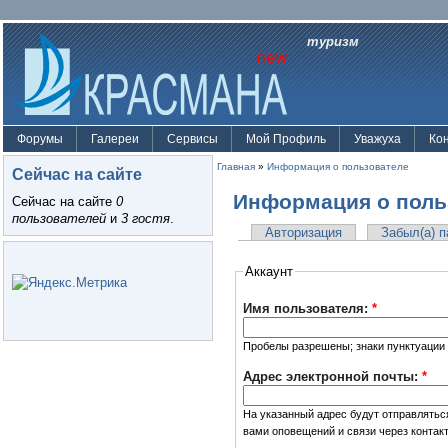
туризм
Форумы
Галереи
Сервисы
Мой Профиль
Уважуха
Ко
Главная
»
Информация о пользователе
Сейчас на сайте
Информация о поль
Сейчас на сайте
0
пользователей
и
3 гостя
.
Авторизация
Забыл(а) 
Аккаунт
Имя пользователя:
*
Пробелы разрешены; знаки пунктуации 
Адрес электронной почты:
*
На указанный адрес будут отправлятьс
вами оповещений и связи через контак