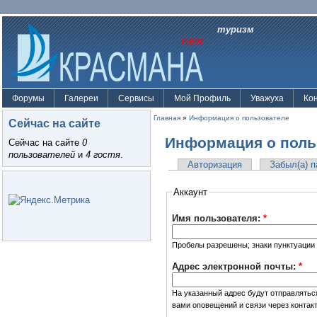
туризм
Форумы
Галереи
Сервисы
Мой Профиль
Уважуха
Ко
Главная
»
Информация о пользователе
Сейчас на сайте
Информация о поль
Сейчас на сайте
0
пользователей
и
4 гостя
.
Авторизация
Забыл(а) 
Аккаунт
Имя пользователя:
*
Пробелы разрешены; знаки пунктуации 
Адрес электронной почты:
*
На указанный адрес будут отправлятьс
вами оповещений и связи через контак