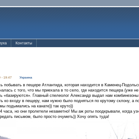
жуха
Контакты
 - 19:47
Украина
ь побывать в пещере Атлантида, которая находится в Каменец-Подольск
чалась с того, что мы приехала в то село, где находится пещера (уже не
ать «базируются». Главный спелеолог Александр выдал нам комбинезон
ть ко входу в пещеру, нам нужно было подняться по крутому склону, а п
 мы подымались на канате)) так круто))
 часа, но они пролетели незаметно! Мы аж роты поодкрывали, когда узн
едать письмом, было просто очуметь)) Хочу опять туда!