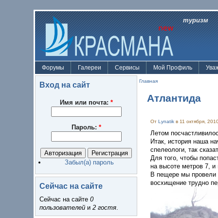
туризм
Форумы
Галереи
Сервисы
Мой Профиль
Ува
Главная
Вход на сайт
Атлантида
Имя или почта:
*
От
Lynatik
в 11 октября, 2010
Пароль:
*
Летом посчастливилос
Итак, история наша на
спелеологи, так сказ
Для того, чтобы попас
Забыл(а) пароль
на высоте метров 7, и
В пещере мы провели 4
восхищение трудно пер
Сейчас на сайте
Сейчас на сайте
0
пользователей
и
2 гостя
.