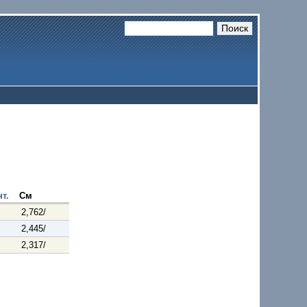
т.
См
2,762/
2,445/
2,317/