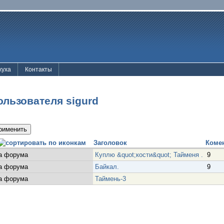
жуха
Контакты
льзователя sigurd
Заголовок
Комен
а форума
Куплю &quot;кости&quot; Тайменя .
9
а форума
Байкал.
9
а форума
Таймень-3