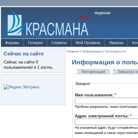
туризм
Форумы
Галереи
Сервисы
Мой Профиль
Уважуха
Ко
Главная
»
Информация о пользователе
Сейчас на сайте
Информация о поль
Сейчас на сайте
0
пользователей
и
1 гость
.
Авторизация
Забыл(а) 
Аккаунт
Имя пользователя:
*
Пробелы разрешены; знаки пунктуации 
Адрес электронной почты:
*
На указанный адрес будут отправлятьс
вами оповещений и связи через контак