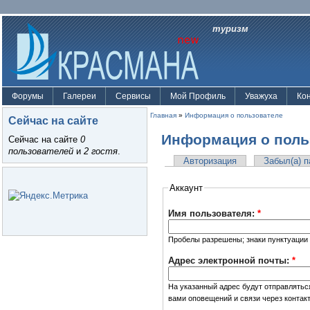
туризм
Форумы
Галереи
Сервисы
Мой Профиль
Уважуха
Ко
Главная
»
Информация о пользователе
Сейчас на сайте
Информация о поль
Сейчас на сайте
0
пользователей
и
2 гостя
.
Авторизация
Забыл(а) 
Аккаунт
Имя пользователя:
*
Пробелы разрешены; знаки пунктуации 
Адрес электронной почты:
*
На указанный адрес будут отправлятьс
вами оповещений и связи через контак