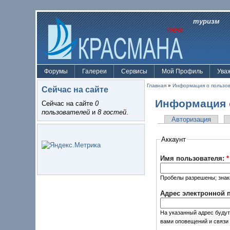
туризм
Форумы
Галереи
Сервисы
Мой Профиль
Ува
Главная
»
Информация о пользо
Сейчас на сайте
Информация 
Сейчас на сайте
0
пользователей
и
8 гостей
.
Авторизация
Аккаунт
Имя пользователя:
*
Пробелы разрешены; знаки
Адрес электронной 
На указанный адрес будут
вами оповещений и связи 