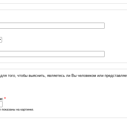
Этот вопрос задается для того, чтобы выяснить, явл
е:
*
 показаны на картинке.