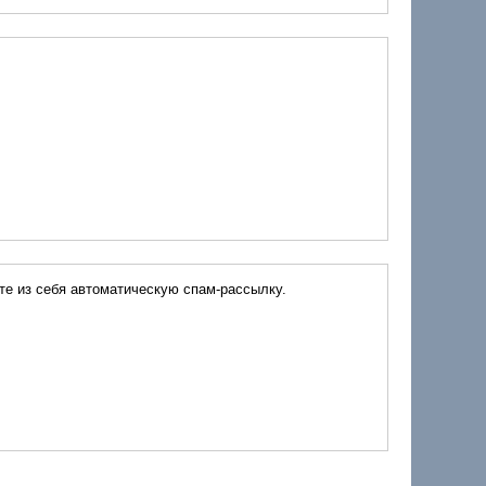
яетесь ли Вы человеком или представляете из себя автоматическую спам-рассылку.