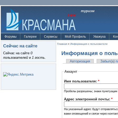
туризм
Форумы
Галереи
Сервисы
Мой Профиль
Уважуха
Ко
Главная
»
Информация о пользователе
Сейчас на сайте
Информация о поль
Сейчас на сайте
0
пользователей
и
1 гость
.
Авторизация
Забыл(а) 
Аккаунт
Имя пользователя:
*
Пробелы разрешены; знаки пунктуации 
Адрес электронной почты:
*
На указанный адрес будут отправлятьс
вами оповещений и связи через контак