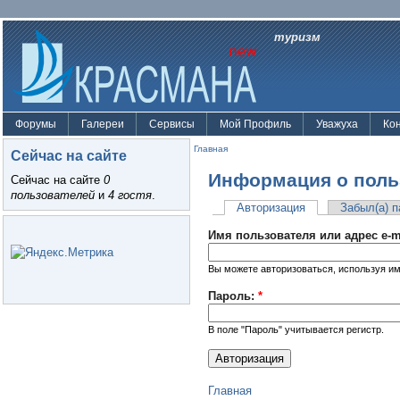
туризм
Форумы
Галереи
Сервисы
Мой Профиль
Уважуха
Ко
Главная
Сейчас на сайте
Информация о поль
Сейчас на сайте
0
пользователей
и
4 гостя
.
Авторизация
Забыл(а) 
Имя пользователя или адрес e-m
Вы можете авторизоваться, используя им
Пароль:
*
В поле "Пароль" учитывается регистр.
Главная