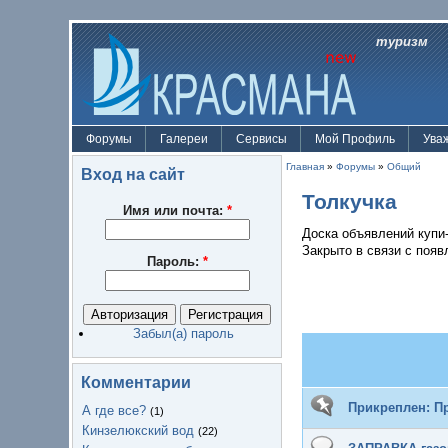
туризм
Форумы
Галереи
Сервисы
Мой Профиль
Ува
Главная
»
Форумы
»
Общий
Вход на сайт
Толкучка
Имя или почта:
*
Доска объявлений купи
Закрыто в связи с поя
Пароль:
*
Забыл(а) пароль
Комментарии
Прикреплен:
П
А где все?
(1)
Кинзелюкский вод
(22)