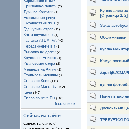
ЗАПРАВКА газо
Кирельские столб
Приглашаю попутч
(2)
Куплю электро 
Туры по Карелии
(1)
[Страница
1
,
2
]
Наскальные рисун
Путешествия по Х
(1)
Заказ автобуса
Где купить строп
(11)
Как я научился к
(1)
Обслуживаюи п
Палатка ATEMI VA
(40)
Передвижение в т
(1)
куплю монитор 
Рыбалка не далек
(2)
Круизы по Енисею
(1)
Камус лосиный
Ивановские озёра
(2)
Медведь на Ангул
(1)
&quot;БИСМАРК
Стоимость машины
(8)
Сплав по Кове
(144)
куплю фотообь
Сплав по Мане Вы
(102)
Кача
(346)
Приму в дар л
Сплав по реке Ры
(160)
Весь список...
Дисконтный цен
Сейчас на сайте
ТРЕБУЕТСЯ ПО
Сейчас на сайте
0
пользователей
и
4 гостя
.