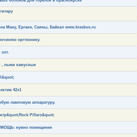
вых болонов для горелок в Красноярске
гитару
 на Ману, Ергаки, Саяны, Байкал www.krasbus.ru
очиняю оргтехнику.
элт.
 , лыжи камусные
&quot;
ектив 42х1
юбую ламповую аппаратуру.
тр&quot;Rock Pillars&quot;
МОЩЬ: нужно помещение