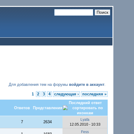
Для добавления тем на форумы
войдите в аккаунт
.
1
2
3
4
следующая ›
последняя »
Последний ответ
Ответов
Представления
Lyafa
7
2634
12.05.2010 - 10:33
Fess