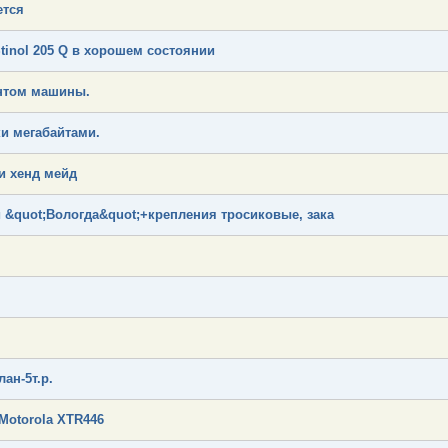
ется
inol 205 Q в хорошем состоянии
нтом машины.
и мегабайтами.
и хенд мейд
 &quot;Вологда&quot;+крепления тросиковые, зака
ан-5т.р.
Motorola XTR446