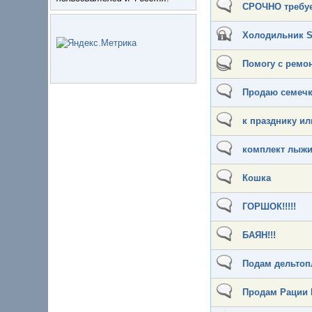
СРОЧНО требу
Холодильник St
Помогу с ремо
Продаю семечк
к празднику ил
комплект лыжи
Кошка
ГОРШОК!!!!!
БАЯН!!!
Подам дельтопл
Продам Рации 