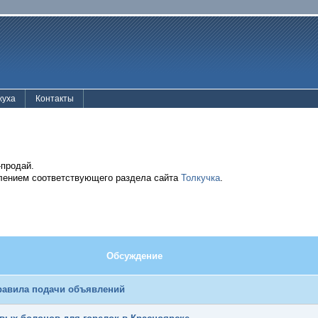
жуха
Контакты
-продай.
влением соответствующего раздела сайта
Толкучка
.
Обсуждение
равила подачи объявлений